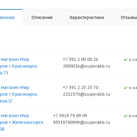
азинах
Описание
Характеристики
Отзыв
 магазин Мир
+7 391 2 00 00 26
В н
ров г.Красноярск
2000026@superakb.ru
а,75
 магазин Мир
+7 391 2 23 23 70
В н
ров г.Красноярск
2232370@superakb.ru
вка,1Г
 магазин Мир
+7 3919 79 09 09
В н
ров г.Железногорск
83919790909@superakb.ru
0Б