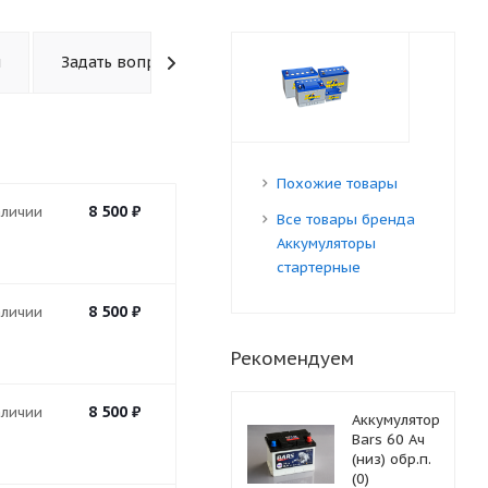
ы
Задать вопрос
Похожие товары
8 500
₽
аличии
Все товары бренда
Аккумуляторы
стартерные
8 500
₽
аличии
Рекомендуем
8 500
₽
аличии
Аккумулятор
Bars 60 Ач
(низ) обр.п.
(0)