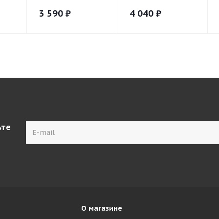
3 590
₽
4 040
₽
ьте
О магазине