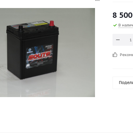
8 500
В нали
Реком
Подел