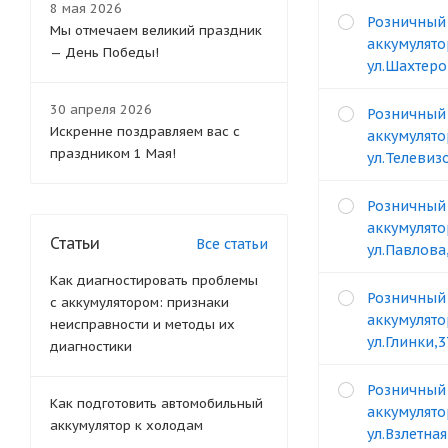
8 мая 2026
Розничный
Мы отмечаем великий праздник
аккумулято
— День Победы!
ул.Шахтеро
30 апреля 2026
Розничный
Искренне поздравляем вас с
аккумулято
праздником 1 Мая!
ул.Телевизо
Розничный
аккумулято
Статьи
Все статьи
ул.Павлова
Как диагностировать проблемы
Розничный
с аккумулятором: признаки
аккумулято
неисправности и методы их
ул.Глинки,
диагностики
Розничный
Как подготовить автомобильный
аккумулято
аккумулятор к холодам
ул.Взлетная