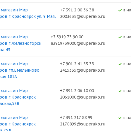
 магазин Мир
+7 391 2 00 36 38
В н
ов г.Красноярск ул. 9 Мая,
2003638@superakb.ru
 магазин Мир
+7 3919 73 90 00
В н
ров г.Железногорск
83919739000@superakb.ru
ва,43
 магазин Мир
+7 901 2 41 53 35
В н
ров гп.Емельяново
2415335@superakb.ru
кая 181А
 магазин Мир
+7 391 2 06 10 00
В н
ров г.Красноярск
2061000@superakb.ru
вская,53В
 магазин Мир
+7 391 217 88 99
В н
ров г.Красноярск
2178899@superakb.ru
а,75Д