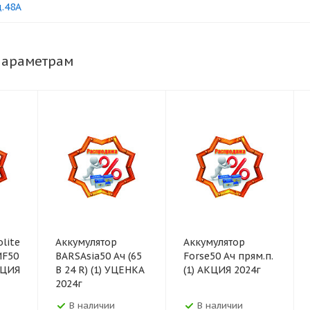
д.48А
параметрам
lite
Аккумулятор
Аккумулятор
MF50
BARSAsia50 Ач (65
Forse50 Ач прям.п.
АКЦИЯ
В 24 R) (1) УЦЕНКА
(1) АКЦИЯ 2024г
2024г
В наличии
В наличии