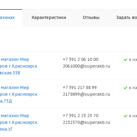
азинах
Характеристики
Отзывы
Задать в
 магазин Мир
+7 391 2 06 10 00
В н
ров г.Красноярск
2061000@superakb.ru
вская,53В
 магазин Мир
+7 391 217 88 99
В н
ров г.Красноярск
2178899@superakb.ru
а,75Д
 магазин Мир
+7 391 2 23 23 70
В н
ров г.Красноярск
2232370@superakb.ru
вка,1Г