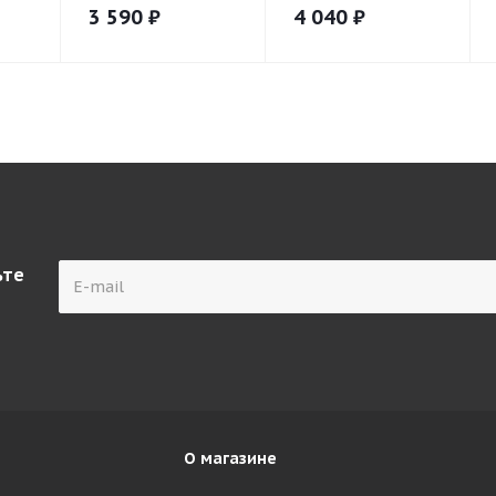
3 590
₽
4 040
₽
ьте
О магазине