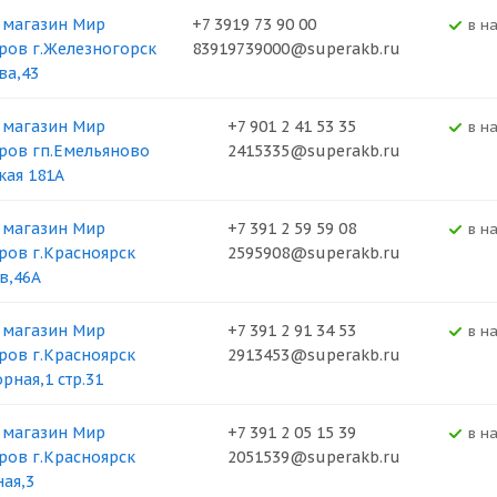
 магазин Мир
+7 3919 73 90 00
В н
ров г.Железногорск
83919739000@superakb.ru
ва,43
 магазин Мир
+7 901 2 41 53 35
В н
ров гп.Емельяново
2415335@superakb.ru
кая 181А
 магазин Мир
+7 391 2 59 59 08
В н
ров г.Красноярск
2595908@superakb.ru
в,46А
 магазин Мир
+7 391 2 91 34 53
В н
ров г.Красноярск
2913453@superakb.ru
рная,1 стр.31
 магазин Мир
+7 391 2 05 15 39
В н
ров г.Красноярск
2051539@superakb.ru
ная,3