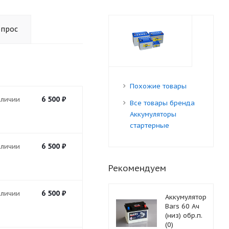
опрос
Похожие товары
6 500
₽
аличии
Все товары бренда
Аккумуляторы
стартерные
6 500
₽
аличии
Рекомендуем
6 500
₽
аличии
Аккумулятор
Bars 60 Ач
(низ) обр.п.
(0)