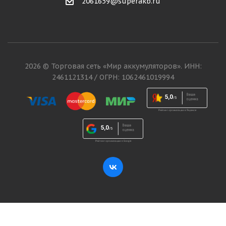
2061659@superakb.ru
2026 © Торговая сеть «Мир аккумуляторов». ИНН:
2461121314 / ОГРН: 1062461019994