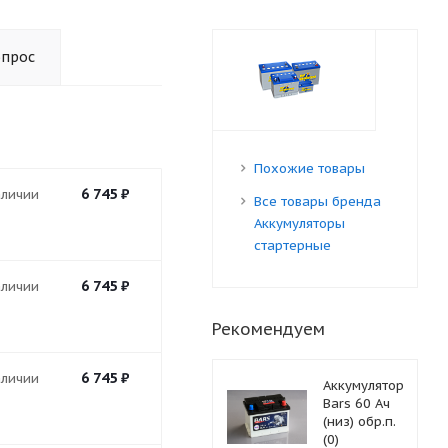
опрос
Похожие товары
6 745
₽
аличии
Все товары бренда
Аккумуляторы
стартерные
6 745
₽
аличии
Рекомендуем
6 745
₽
аличии
Аккумулятор
Bars 60 Ач
(низ) обр.п.
(0)