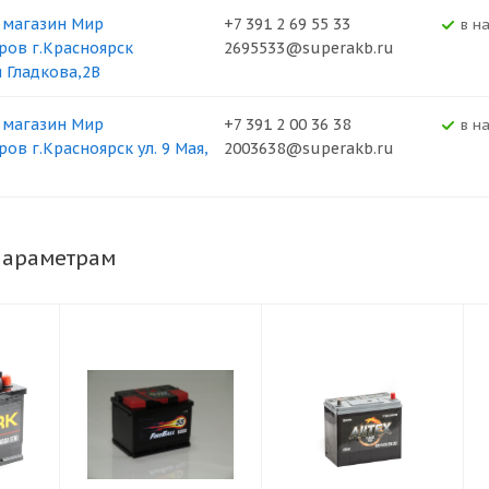
 магазин Мир
+7 391 2 69 55 33
В н
ров г.Красноярск
2695533@superakb.ru
я Гладкова,2В
 магазин Мир
+7 391 2 00 36 38
В н
ов г.Красноярск ул. 9 Мая,
2003638@superakb.ru
параметрам