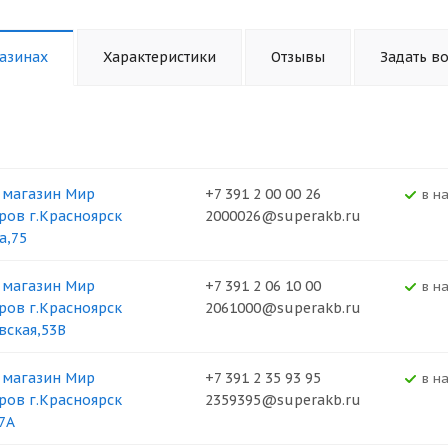
азинах
Характеристики
Отзывы
Задать в
 магазин Мир
+7 391 2 00 00 26
В н
ров г.Красноярск
2000026@superakb.ru
а,75
 магазин Мир
+7 391 2 06 10 00
В н
ров г.Красноярск
2061000@superakb.ru
вская,53В
 магазин Мир
+7 391 2 35 93 95
В н
ров г.Красноярск
2359395@superakb.ru
37А