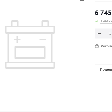
6 745
В нали
Реком
Подел