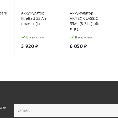
park
Аккумулятор
Аккумулятор
FireBall 55 Ач
АКТЕХ CLASSIC
прям.п. (1)
55Ач (В 24 L) обр.
п. (0)
В наличии
В наличии
5 920
₽
6 050
₽
ьте