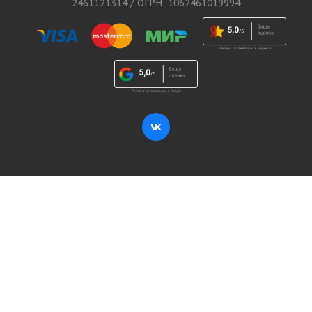
2461121314 / ОГРН: 1062461019994