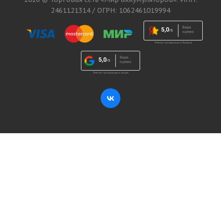
2461121314 / ОГРН: 1062461019994