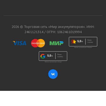
2026 © Торговая сеть «Мир аккумуляторов». ИНН:
2461121314 / ОГРН: 1062461019994