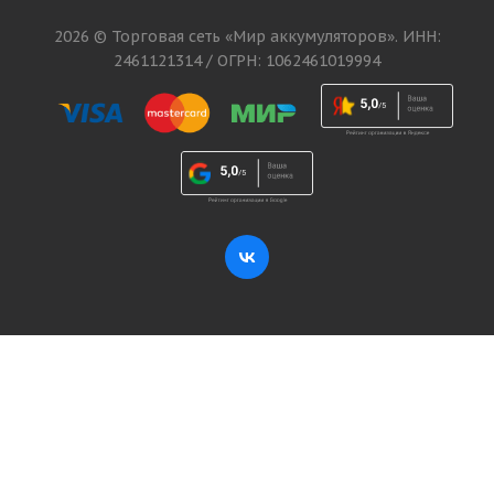
2026 © Торговая сеть «Мир аккумуляторов». ИНН:
2461121314 / ОГРН: 1062461019994