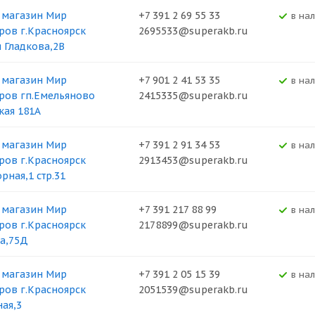
 магазин Мир
+7 391 2 69 55 33
В на
ров г.Красноярск
2695533@superakb.ru
я Гладкова,2В
 магазин Мир
+7 901 2 41 53 35
В на
ров гп.Емельяново
2415335@superakb.ru
кая 181А
 магазин Мир
+7 391 2 91 34 53
В на
ров г.Красноярск
2913453@superakb.ru
рная,1 стр.31
 магазин Мир
+7 391 217 88 99
В на
ров г.Красноярск
2178899@superakb.ru
а,75Д
 магазин Мир
+7 391 2 05 15 39
В на
ров г.Красноярск
2051539@superakb.ru
ная,3