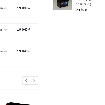
прям.п. (1)
19 040
₽
личии
9 160
₽
19 040
₽
личии
19 040
₽
личии