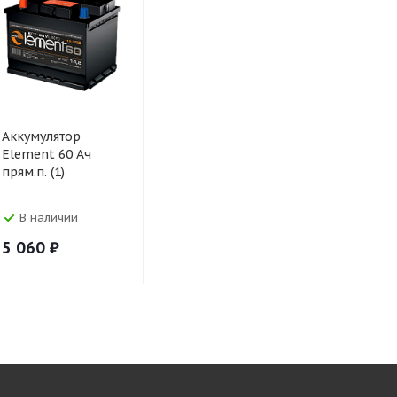
Аккумулятор
Аккумулятор Spark
Аккумулят
Element 60 Ач
60 Ач прям.п. (1)
UNIKUM 60
прям.п. (1)
прям.п. (1)
В наличии
В наличии
В налич
5 060
₽
5 800
₽
5 840
₽