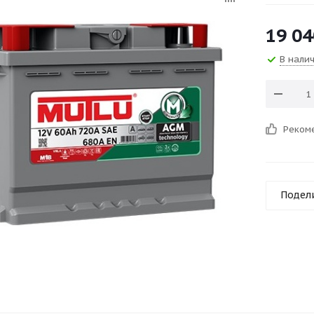
19 04
В нали
Реком
Подел