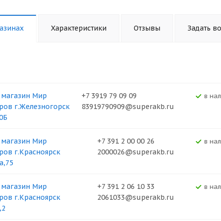
азинах
Характеристики
Отзывы
Задать в
 магазин Мир
+7 3919 79 09 09
В на
ров г.Железногорск
83919790909@superakb.ru
0Б
 магазин Мир
+7 391 2 00 00 26
В на
ров г.Красноярск
2000026@superakb.ru
а,75
 магазин Мир
+7 391 2 06 10 33
В на
ров г.Красноярск
2061033@superakb.ru
,2