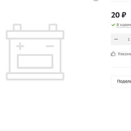
20
₽
В нали
Реком
Подел