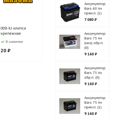
Аккумулятор
Bars 60 Ач
прям.п. (1)
7 080
₽
008-KJ клипса
010-KJ клипса
018-KJ кли
крепежная
крепежная
крепежна
Аккумулятор
Bars 75 Ач
В наличии
В наличии
В налич
(низ) обр.п.
(0)
20
₽
20
₽
20
₽
9 160
₽
Аккумулятор
Bars 75 Ач
обр.п. (0)
9 160
₽
Аккумулятор
Bars 75 Ач
прям.п. (1)
9 160
₽