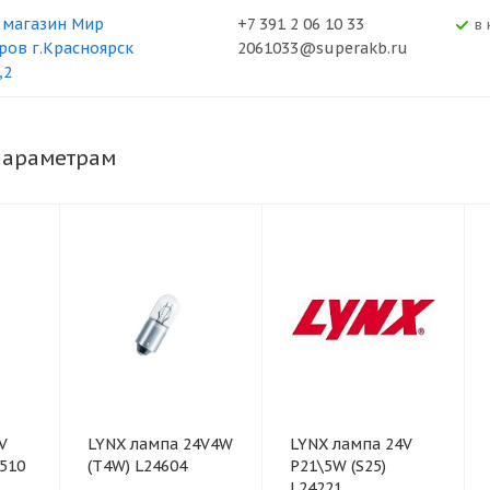
 магазин Мир
+7 391 2 06 10 33
В
ров г.Красноярск
2061033@superakb.ru
,2
параметрам
V
LYNX лампа 24V4W
LYNX лампа 24V
4510
(T4W) L24604
P21\5W (S25)
L24221