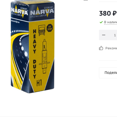
380
₽
В нали
Реком
Подел