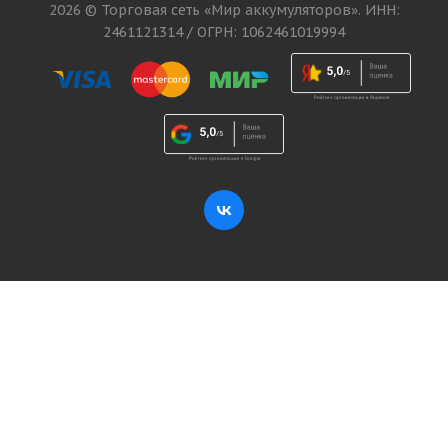
2026 © Торговая сеть «Мир аккумуляторов». ИНН:
2461121314 / ОГРН: 1062461019994