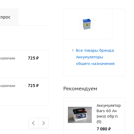
опрос
Все товары бренда
Аккумуляторы
725
₽
 наличии
общего назначения
725
₽
 наличии
Рекомендуем
Аккумулятор
Bars 60 Ач
(низ) обр.п.
(0)
7 080
₽