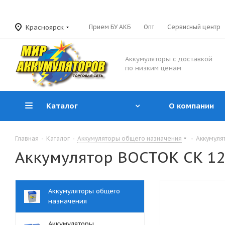
Красноярск
Прием БУ АКБ
Опт
Сервисный центр
Аккумуляторы с доставкой
по низким ценам
Каталог
О компании
Главная
-
Каталог
-
Аккумуляторы общего назначения
-
Аккумуля
Аккумулятор ВОСТОК СК 120
Аккумуляторы общего
назначения
Аккумуляторы