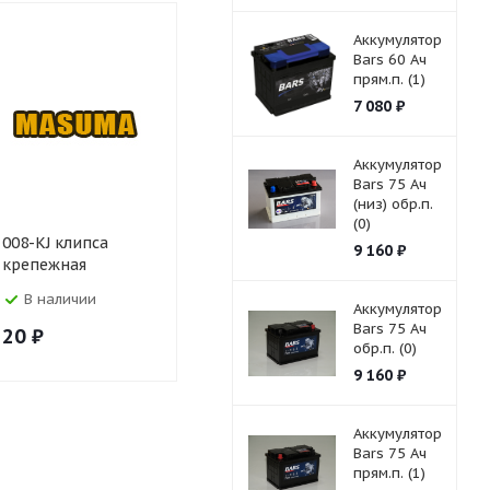
Аккумулятор
Bars 60 Ач
прям.п. (1)
7 080
₽
Аккумулятор
Bars 75 Ач
(низ) обр.п.
(0)
008-KJ клипса
010-KJ клипса
018-KJ кли
9 160
₽
крепежная
крепежная
крепежна
В наличии
В наличии
В налич
Аккумулятор
Bars 75 Ач
20
₽
20
₽
20
₽
обр.п. (0)
9 160
₽
Аккумулятор
Bars 75 Ач
прям.п. (1)