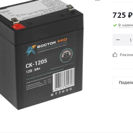
725
₽
В нали
Реком
Подел