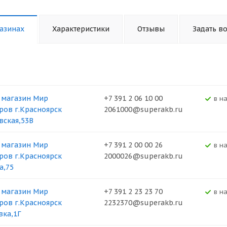
азинах
Характеристики
Отзывы
Задать в
 магазин Мир
+7 391 2 06 10 00
В н
ров г.Красноярск
2061000@superakb.ru
вская,53В
 магазин Мир
+7 391 2 00 00 26
В н
ров г.Красноярск
2000026@superakb.ru
а,75
 магазин Мир
+7 391 2 23 23 70
В н
ров г.Красноярск
2232370@superakb.ru
вка,1Г