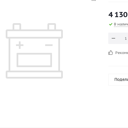
4 130
В нали
Реком
Подел