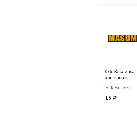
036-KJ клипса
крепежная
В наличии
15
₽