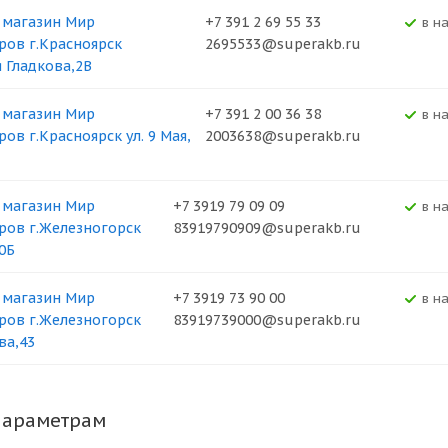
 магазин Мир
+7 391 2 69 55 33
В н
ров г.Красноярск
2695533@superakb.ru
я Гладкова,2В
 магазин Мир
+7 391 2 00 36 38
В н
ов г.Красноярск ул. 9 Мая,
2003638@superakb.ru
 магазин Мир
+7 3919 79 09 09
В н
ров г.Железногорск
83919790909@superakb.ru
0Б
 магазин Мир
+7 3919 73 90 00
В н
ров г.Железногорск
83919739000@superakb.ru
ва,43
параметрам