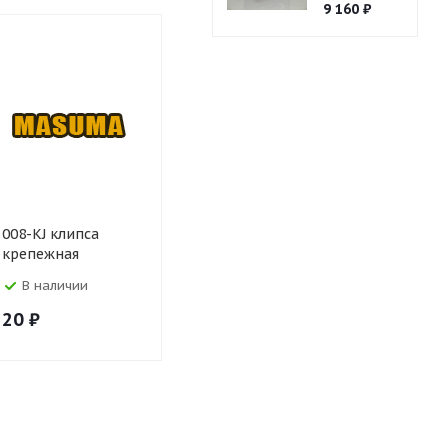
9 160
₽
008-KJ клипса
010-KJ клипса
018-KJ кли
крепежная
крепежная
крепежна
В наличии
В наличии
В налич
20
₽
20
₽
20
₽