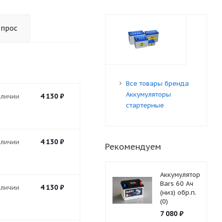
опрос
Все товары бренда
Аккумуляторы
4 130
₽
аличии
стартерные
4 130
₽
аличии
Рекомендуем
Аккумулятор
Bars 60 Ач
4 130
₽
аличии
(низ) обр.п.
(0)
7 080
₽