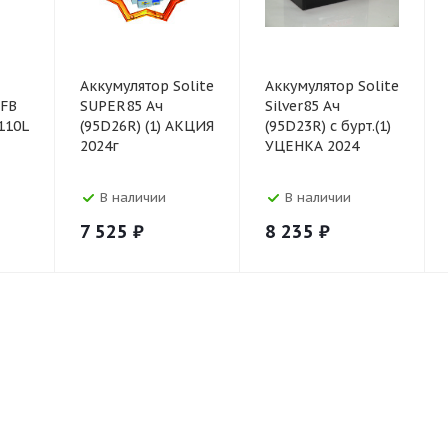
Аккумулятор Solite
Аккумулятор Solite
EFB
SUPER85 Ач
Silver85 Ач
T110L
(95D26R) (1) АКЦИЯ
(95D23R) с бурт.(1)
2024г
УЦЕНКА 2024
В наличии
В наличии
7 525
₽
8 235
₽