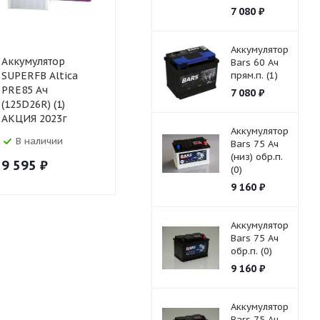
7 080
₽
Аккумулятор
Аккумулятор
Аккумулятор Topla
Аккумулят
Bars 60 Ач
SUPERFB Altica
Top 85 Ач (низ)
прям.п. (1)
SUPERFB A
PRE85 Ач
обр.п. (0)
PRE85 Ач
7 080
₽
(125D26R) (1)
(125D26L) (
АКЦИЯ 2023г
АКЦИЯ 202
Аккумулятор
В наличии
В наличии
В налич
Bars 75 Ач
(низ) обр.п.
9 595
₽
9 900
₽
11 040
₽
(0)
9 160
₽
Аккумулятор
Bars 75 Ач
обр.п. (0)
9 160
₽
Аккумулятор
Bars 75 Ач