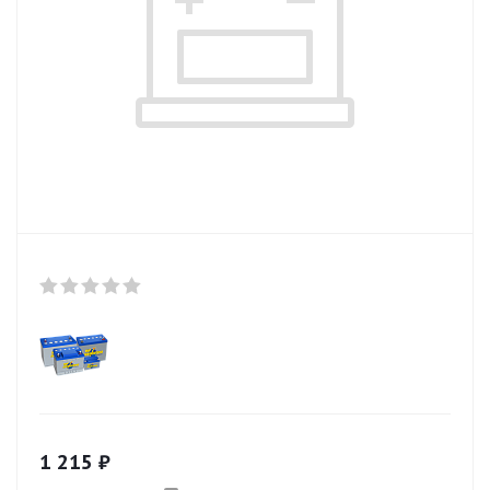
1 215
₽