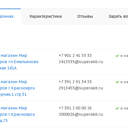
азинах
Характеристики
Отзывы
Задать в
 магазин Мир
+7 901 2 41 53 35
В н
ров гп.Емельяново
2415335@superakb.ru
кая 181А
 магазин Мир
+7 391 2 91 34 53
В н
ров г.Красноярск
2913453@superakb.ru
рная,1 стр.31
 магазин Мир
+7 391 2 00 00 26
В н
ров г.Красноярск
2000026@superakb.ru
а,75