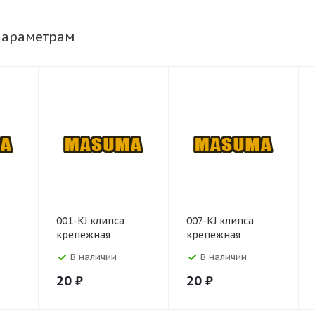
параметрам
001-KJ клипса
007-KJ клипса
крепежная
крепежная
В наличии
В наличии
20
₽
20
₽