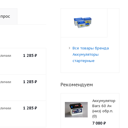
опрос
Все товары бренда
Аккумуляторы
1 285
₽
аличии
стартерные
1 285
₽
аличии
Рекомендуем
Аккумулятор
Bars 60 Ач
1 285
₽
аличии
(низ) обр.п.
(0)
7 080
₽