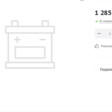
1 285
В нали
Реком
Подел