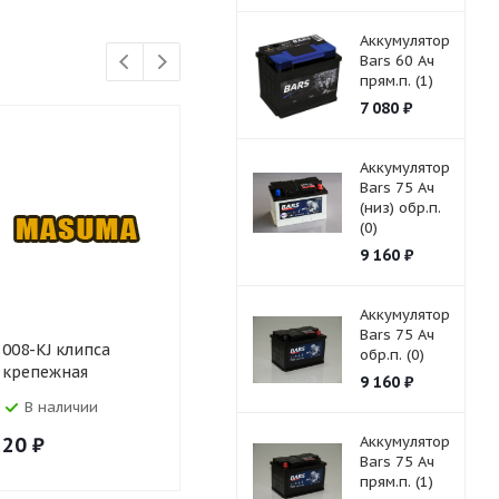
Аккумулятор
Bars 60 Ач
прям.п. (1)
7 080
₽
Аккумулятор
Bars 75 Ач
(низ) обр.п.
(0)
9 160
₽
Аккумулятор
Bars 75 Ач
008-KJ клипса
010-KJ клипса
018-KJ кли
обр.п. (0)
крепежная
крепежная
крепежна
9 160
₽
В наличии
В наличии
В налич
20
₽
20
₽
Аккумулятор
20
₽
Bars 75 Ач
прям.п. (1)