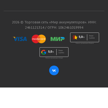
2026 © Торговая сеть «Мир аккумуляторов». ИНН:
2461121314 / ОГРН: 1062461019994