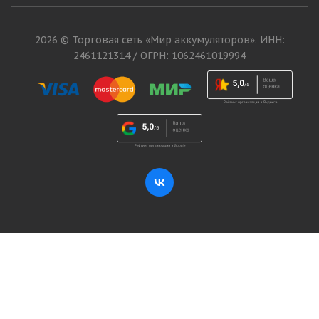
2026 © Торговая сеть «Мир аккумуляторов». ИНН:
2461121314 / ОГРН: 1062461019994