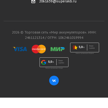
2061659@superakb.ru
2026 © Торговая сеть «Мир аккумуляторов». ИНН:
2461121314 / ОГРН: 1062461019994