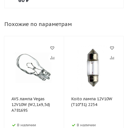
60
₽
Похожие по параметрам
AVS лампа Vegas
Koito лампа 12V10W
12V10W (W2,1х9,5d)
(T10*31) 2254
A78169S
В наличии
В наличии