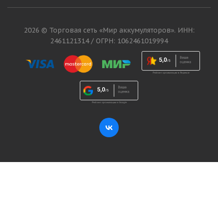
2026 © Торговая сеть «Мир аккумуляторов». ИНН:
2461121314 / ОГРН: 1062461019994