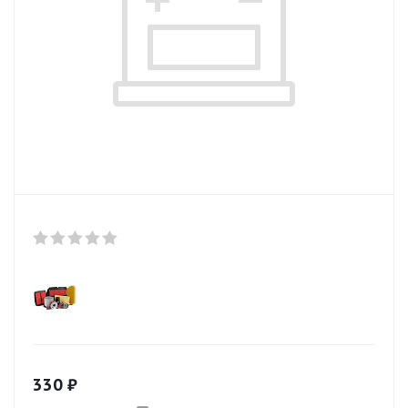
330
₽