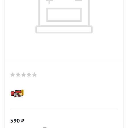
390
₽