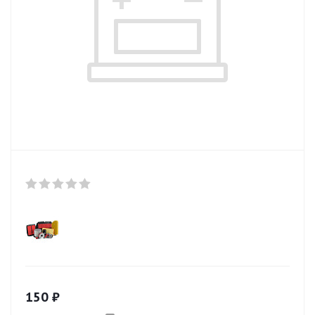
150
₽