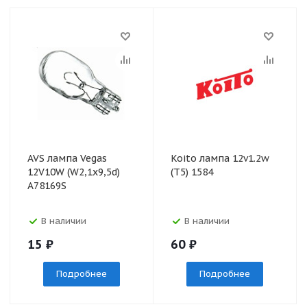
AVS лампа Vegas
Koito лампа 12v1.2w
12V10W (W2,1х9,5d)
(T5) 1584
A78169S
В наличии
В наличии
15
₽
60
₽
Подробнее
Подробнее