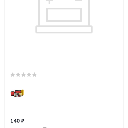
140
₽