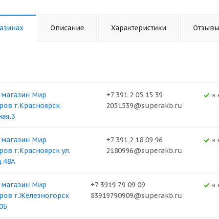
азинах
Описание
Характеристики
Отзыв
 магазин Мир
+7 391 2 05 15 39
В
ров г.Красноярск
2051539@superakb.ru
ная,3
 магазин Мир
+7 391 2 18 09 96
В
ров г.Красноярск ул.
2180996@superakb.ru
д.48А
 магазин Мир
+7 3919 79 09 09
В
ров г.Железногорск
83919790909@superakb.ru
0Б