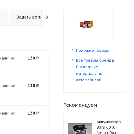
ы
Задать вопрос
Похожие товары
130
₽
 наличии
Все товары бренда
Расходные
материалы для
автомобилей
130
₽
 наличии
Рекомендуем
130
₽
 наличии
Аккумулятор
Bars 60 Ач
(низ) обр.п.