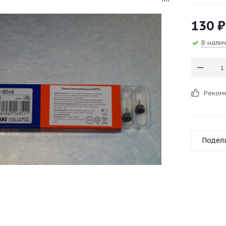
130
₽
В нали
Реком
Подел