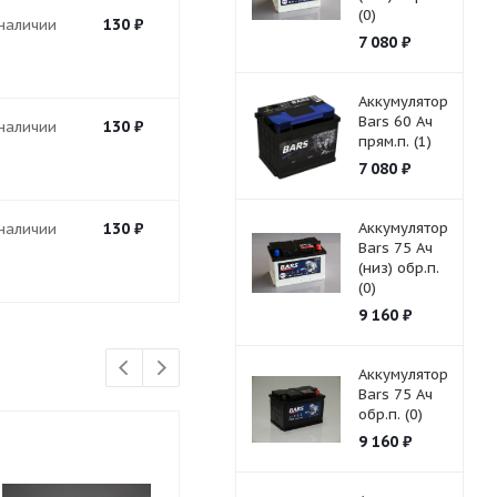
(0)
130
₽
 наличии
7 080
₽
Аккумулятор
Bars 60 Ач
130
₽
 наличии
прям.п. (1)
7 080
₽
130
₽
Аккумулятор
 наличии
Bars 75 Ач
(низ) обр.п.
(0)
9 160
₽
Аккумулятор
Bars 75 Ач
обр.п. (0)
9 160
₽