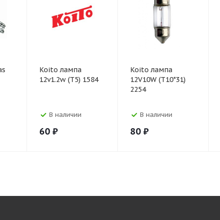
as
Koito лампа
Koito лампа
12v1.2w (T5) 1584
12V10W (T10*31)
2254
В наличии
В наличии
60
₽
80
₽