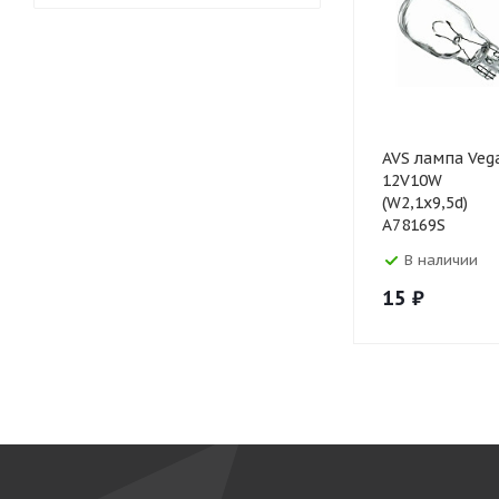
AVS лампа Veg
12V10W
(W2,1х9,5d)
A78169S
В наличии
15
₽