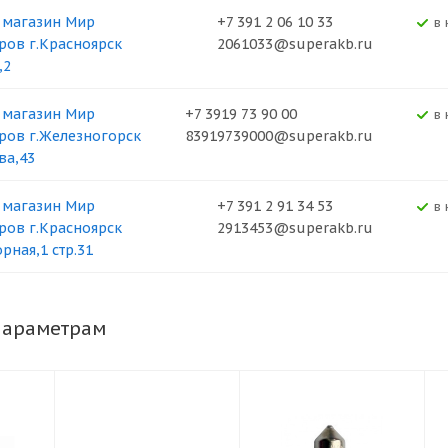
 магазин Мир
+7 391 2 06 10 33
В
ров г.Красноярск
2061033@superakb.ru
,2
 магазин Мир
+7 3919 73 90 00
В
ров г.Железногорск
83919739000@superakb.ru
ва,43
 магазин Мир
+7 391 2 91 34 53
В
ров г.Красноярск
2913453@superakb.ru
рная,1 стр.31
параметрам