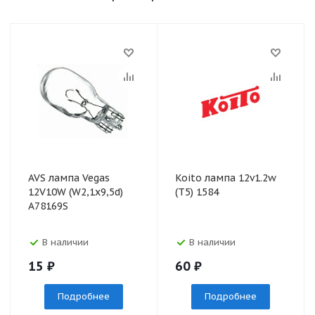
AVS лампа Vegas
Koito лампа 12v1.2w
12V10W (W2,1х9,5d)
(T5) 1584
A78169S
В наличии
В наличии
15
₽
60
₽
Подробнее
Подробнее